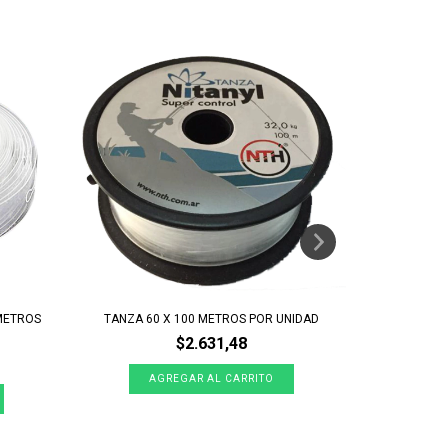
METROS
TANZA 60 X 100 METROS POR UNIDAD
CLIP PA
$2.631,48