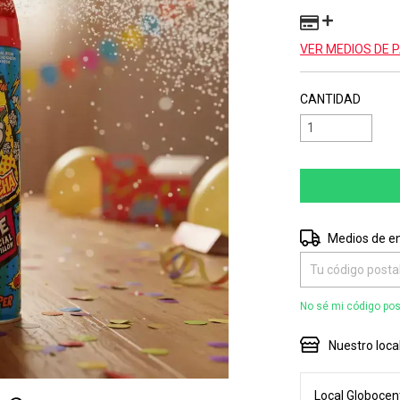
VER MEDIOS DE 
CANTIDAD
Entregas para el 
Medios de e
No sé mi código pos
Nuestro loca
Local Globocent