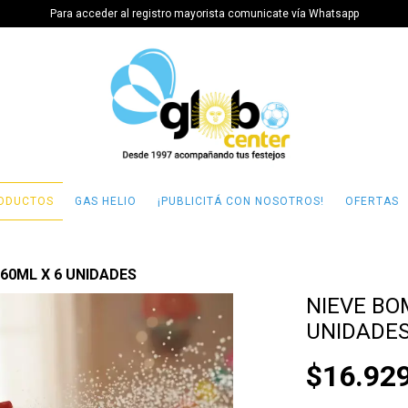
Para acceder al registro mayorista comunicate vía Whatsapp
ODUCTOS
GAS HELIO
¡PUBLICITÁ CON NOSOTROS!
OFERTAS
60ML X 6 UNIDADES
NIEVE BO
UNIDADE
$16.92