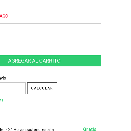
PAGO
CP:
CAMBIAR CP
nvío
CALCULAR
tal
l
Gratis
er - 24 Horas posteriores a la