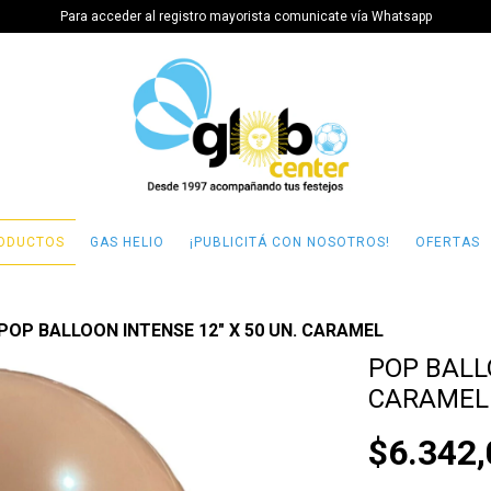
Para acceder al registro mayorista comunicate vía Whatsapp
ODUCTOS
GAS HELIO
¡PUBLICITÁ CON NOSOTROS!
OFERTAS
POP BALLOON INTENSE 12" X 50 UN. CARAMEL
POP BALLO
CARAMEL
$6.342,