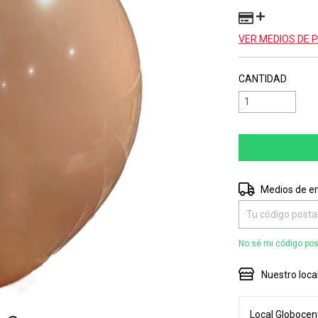
VER MEDIOS DE 
CANTIDAD
Entregas para el 
Medios de e
No sé mi código pos
Nuestro loca
Local Globocent