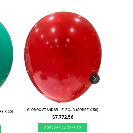
GLOBOX STANDAR 12" ROJO (SOBRE X 50)
GLOBOX STAN
E X 50)
$7.772,56