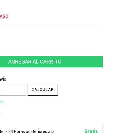
PAGO
CP:
CAMBIAR CP
nvío
CALCULAR
tal
l
Gratis
er - 24 Horas posteriores a la