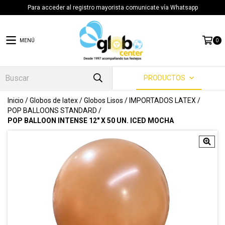
Para acceder al registro mayorista comunicate vía Whatsapp
MENÚ
0
PRODUCTOS
Inicio
/
Globos de latex
/
Globos Lisos
/
IMPORTADOS LATEX
/
POP BALLOONS STANDARD
/
POP BALLOON INTENSE 12" X 50 UN. ICED MOCHA