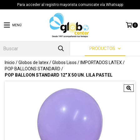
Para acceder al registro mayorista comunicate vía Whatsapp
MENÚ
0
PRODUCTOS
Inicio
/
Globos de latex
/
Globos Lisos
/
IMPORTADOS LATEX
/
POP BALLOONS STANDARD
/
POP BALLOON STANDARD 12" X 50 UN. LILA PASTEL