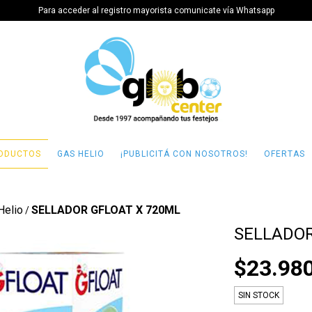
Para acceder al registro mayorista comunicate vía Whatsapp
ODUCTOS
GAS HELIO
¡PUBLICITÁ CON NOSOTROS!
OFERTAS
Helio
SELLADOR GFLOAT X 720ML
/
SELLADOR
$23.98
SIN STOCK