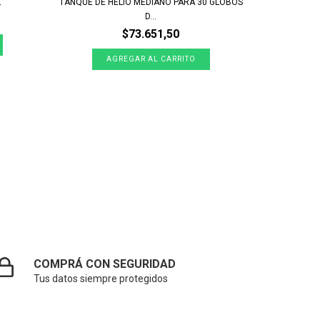
L
TANQUE DE HELIO MEDIANO PARA 30 GLOBOS
CAPSULA
D...
$73.651,50
COMPRÁ CON SEGURIDAD
Tus datos siempre protegidos