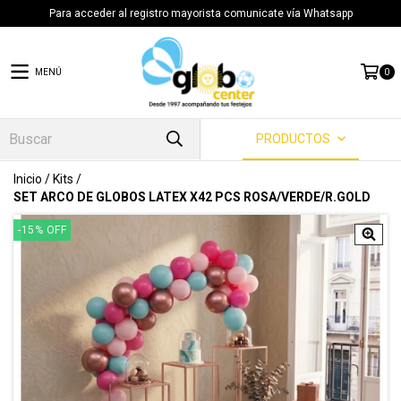
Para acceder al registro mayorista comunicate vía Whatsapp
MENÚ
0
PRODUCTOS
Inicio
/
Kits
/
SET ARCO DE GLOBOS LATEX X42 PCS ROSA/VERDE/R.GOLD
-15
%
OFF