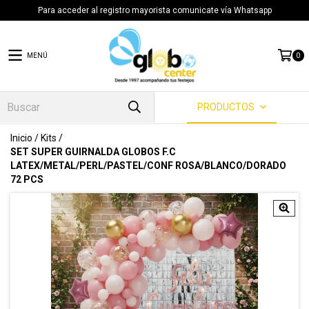
Para acceder al registro mayorista comunicate vía Whatsapp
MENÚ
0
PRODUCTOS
Inicio
/
Kits
/
SET SUPER GUIRNALDA GLOBOS F.C
LATEX/METAL/PERL/PASTEL/CONF ROSA/BLANCO/DORADO
72 PCS