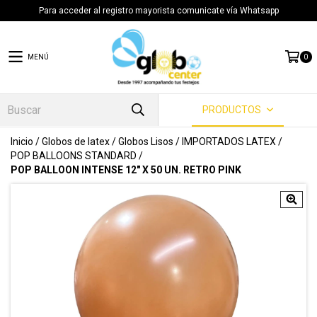
Para acceder al registro mayorista comunicate vía Whatsapp
MENÚ
0
PRODUCTOS
Inicio
/
Globos de latex
/
Globos Lisos
/
IMPORTADOS LATEX
/
POP BALLOONS STANDARD
/
POP BALLOON INTENSE 12" X 50 UN. RETRO PINK