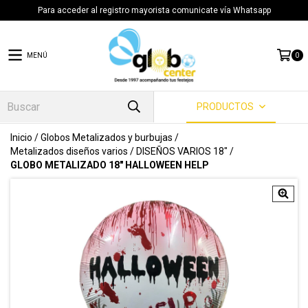
Para acceder al registro mayorista comunicate vía Whatsapp
MENÚ
0
PRODUCTOS
Inicio
/
Globos Metalizados y burbujas
/
Metalizados diseños varios
/
DISEÑOS VARIOS 18"
/
GLOBO METALIZADO 18" HALLOWEEN HELP